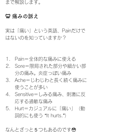
まで解説します。
🦷 痛みの訴え
実は「痛い」という英語、Painだけで
はないのを知っていますか？
Pain＝全体的な痛みに使える
Sore＝限局された部分や細かい部
分の痛み。炎症っぽい痛み
Ache＝じわじわと長く続く痛みに
使うことが多い
Sensitive＝しみる痛み、刺激に反
応する過敏な痛み
Hurt＝カジュアルに「痛い」（動
詞的にも使う “It hurts.”）
なんとざっと５つもあるのです😳