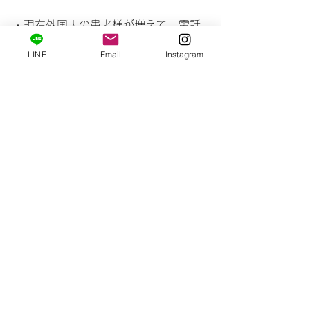
・現在外国人の患者様が増えて、電話
やメール、受付での案内など、対応で
LINE
Email
Instagram
きるようにしたい
・歯科助手の資格があまりなく、より
実践的である英語を学んでキャリアに
したい
（Certificateという修了証が取れるコー
スがございます。歯科助手、歯科衛生
士、歯科医師、全ての方に取得してい
ただけるコースです。）
・歯科衛生士であるが、現在海外（オ
ーストラリア等）に留学、在住してお
り、現地での歯科助手の仕事をしてみ
たいのでサポートが欲しいな
ど、、、。
気になる方はこちらから
コース
を選ん
でいただけます。