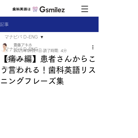
歯科英語は
記事
マナビバ D-ENG
齋藤アキホ
マナビバ D-ENG
2025年9月21日
読了時間: 4分
【痛み編】患者さんからこ
歯科英語
う言われる！歯科英語リス
キャリア
ニングフレーズ集