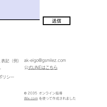
送信
ak-eigo@gsmilez.com
く表記（例）
​
公式LINEはこちら
​
）ポリシー
© 2035 オンライン指導
Wix.com
を使って作成されました